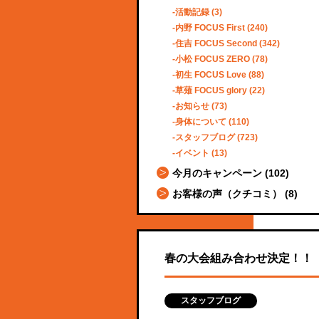
活動記録
(3)
内野 FOCUS First
(240)
住吉 FOCUS Second
(342)
小松 FOCUS ZERO
(78)
初生 FOCUS Love
(88)
草薙 FOCUS glory
(22)
お知らせ
(73)
身体について
(110)
スタッフブログ
(723)
イベント
(13)
今月のキャンペーン
(102)
お客様の声（クチコミ）
(8)
春の大会組み合わせ決定！！
スタッフブログ