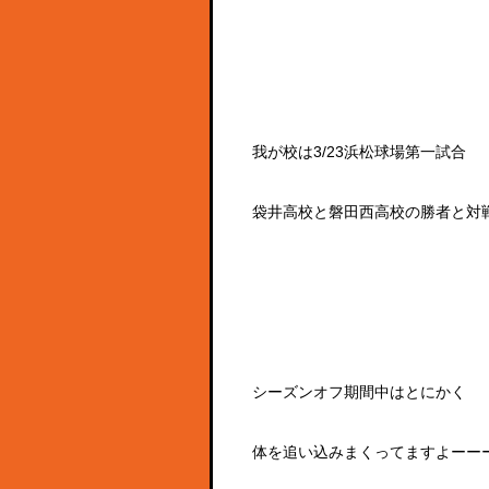
我が校は3/23浜松球場第一試合
袋井高校と磐田西高校の勝者と対
シーズンオフ期間中はとにかく
体を追い込みまくってますよーー