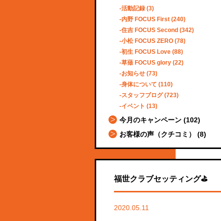
活動記録
(3)
内野 FOCUS First
(240)
住吉 FOCUS Second
(342)
小松 FOCUS ZERO
(78)
初生 FOCUS Love
(88)
草薙 FOCUS glory
(22)
お知らせ
(73)
身体について
(110)
スタッフブログ
(723)
イベント
(13)
今月のキャンペーン
(102)
お客様の声（クチコミ）
(8)
福世クラブセッティング⛳️
2020.05.11