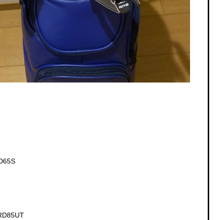
D65S
RD85UT