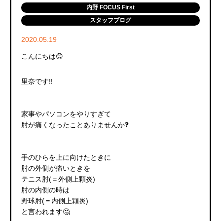
内野 FOCUS First
スタッフブログ
2020.05.19
こんにちは😊
里奈です‼️
家事やパソコンをやりすぎて
肘が痛くなったことありませんか❓
手のひらを上に向けたときに
肘の外側が痛いときを
テニス肘(＝外側上顆炎)
肘の内側の時は
野球肘(＝内側上顆炎)
と言われます🤔