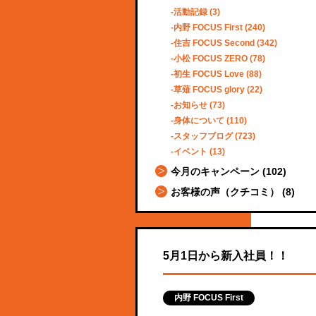
活動記録
(3)
内野 FOCUS First
(240)
住吉 FOCUS Second
(342)
小松 FOCUS ZERO
(78)
初生 FOCUS Love
(88)
草薙 FOCUS glory
(22)
お知らせ
(73)
身体について
(110)
スタッフブログ
(723)
イベント
(13)
今月のキャンペーン
(102)
お客様の声（クチコミ）
(8)
5月1日から新入社員！！
内野 FOCUS First