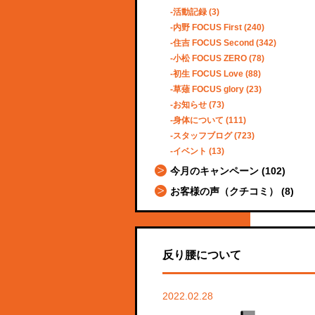
活動記録
(3)
内野 FOCUS First
(240)
住吉 FOCUS Second
(342)
小松 FOCUS ZERO
(78)
初生 FOCUS Love
(88)
草薙 FOCUS glory
(23)
お知らせ
(73)
身体について
(111)
スタッフブログ
(723)
イベント
(13)
今月のキャンペーン
(102)
お客様の声（クチコミ）
(8)
反り腰について
2022.02.28