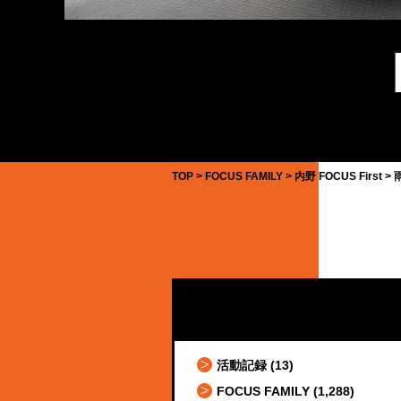
TOP
FOCUS FAMILY
内野 FOCUS First
活動記録
(13)
FOCUS FAMILY
(1,288)