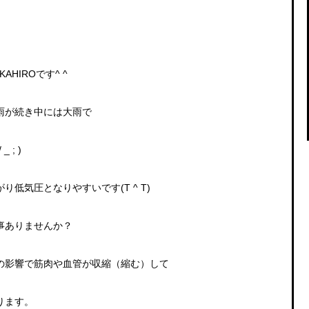
AHIROです^ ^
雨が続き中には大雨で
; )
低気圧となりやすいです(T ^ T)
事ありませんか？
の影響で筋肉や血管が収縮（縮む）して
ります。