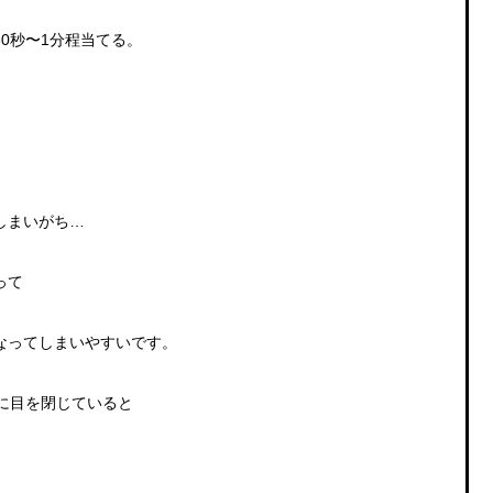
0秒〜1分程当てる。
しまいがち…
って
なってしまいやすいです。
に目を閉じていると