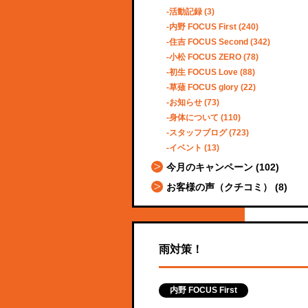
活動記録
(3)
内野 FOCUS First
(240)
住吉 FOCUS Second
(342)
小松 FOCUS ZERO
(78)
初生 FOCUS Love
(88)
草薙 FOCUS glory
(22)
お知らせ
(73)
身体について
(110)
スタッフブログ
(723)
イベント
(13)
今月のキャンペーン
(102)
お客様の声（クチコミ）
(8)
雨対策！
内野 FOCUS First