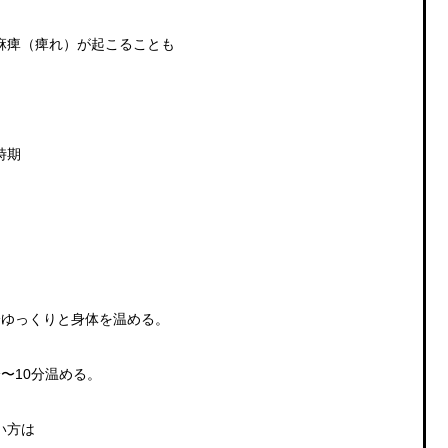
麻痺（痺れ）が起こることも
時期
0分ゆっくりと身体を温める。
〜10分温める。
い方は