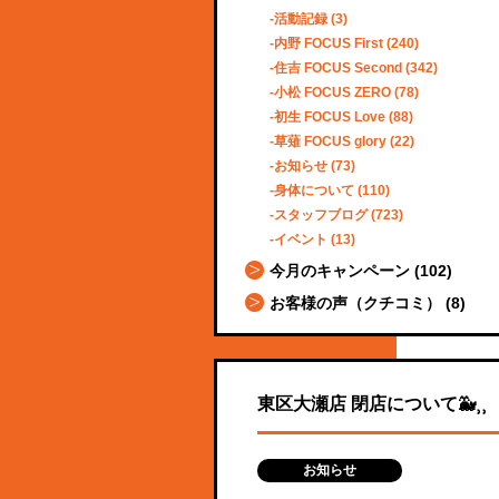
活動記録
(3)
内野 FOCUS First
(240)
住吉 FOCUS Second
(342)
小松 FOCUS ZERO
(78)
初生 FOCUS Love
(88)
草薙 FOCUS glory
(22)
お知らせ
(73)
身体について
(110)
スタッフブログ
(723)
イベント
(13)
今月のキャンペーン
(102)
お客様の声（クチコミ）
(8)
東区大瀬店 閉店について🐳⸒⸒
お知らせ