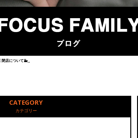
 閉店について🐳⸒⸒
CATEGORY
カテゴリー