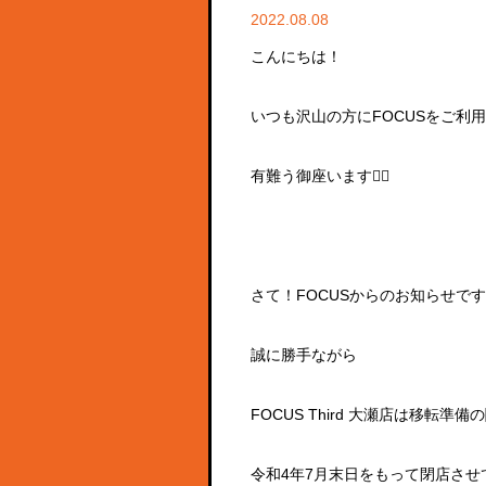
2022.08.08
こんにちは！
いつも沢山の方にFOCUSをご利
有難う御座います🙇‍♀️
さて！FOCUSからのお知らせです⬇
誠に勝手ながら
FOCUS Third
大瀬店は移転準備の
令和
4
年
7
月末日をもって閉店させ