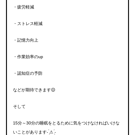
・疲労軽減
・ストレス軽減
・記憶力向上
・作業効率の
up
・認知症の予防
などが期待できます
😌
そして
15
分～
30
分の睡眠をとるために気をつけなければいけな
いことがあります
-
̗̀
⚠︎
̖́
-