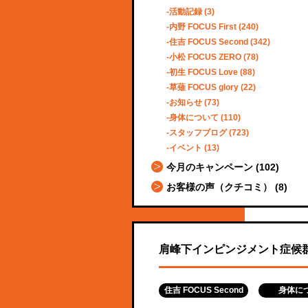
活動記録
(3)
内野 FOCUS First
(240)
住吉 FOCUS Second
(342)
小松 FOCUS ZERO
(78)
初生 FOCUS Love
(88)
草薙 FOCUS glory
(22)
お知らせ
(73)
身体について
(110)
スタッフブログ
(723)
イベント
(13)
今月のキャンペーン
(102)
お客様の声（クチコミ）
(8)
肩峰下インピンジメント症候
住吉 FOCUS Second
身体に