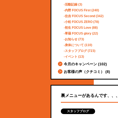
活動記録
(3)
内野 FOCUS First
(240)
住吉 FOCUS Second
(342)
小松 FOCUS ZERO
(78)
初生 FOCUS Love
(88)
草薙 FOCUS glory
(22)
お知らせ
(73)
身体について
(110)
スタッフブログ
(723)
イベント
(13)
今月のキャンペーン
(102)
お客様の声（クチコミ）
(8)
裏メニューがあるんです、、
スタッフブログ