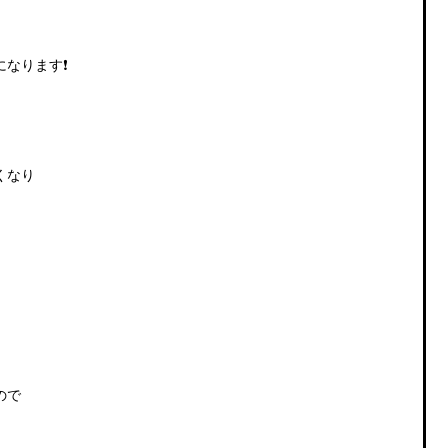
なります❗️
くなり
ので