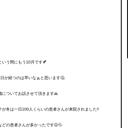
いう間にもう10月です🍂
日が経つのは早いなぁと思います🤔
備についてお話させて頂きます
🙏
が冬は一日100人くらいの患者さんが来院されました‼
どの患者さんが多かったです😖💦