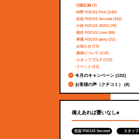
活動記録
(3)
内野 FOCUS First
(240)
住吉 FOCUS Second
(342)
小松 FOCUS ZERO
(78)
初生 FOCUS Love
(88)
草薙 FOCUS glory
(22)
お知らせ
(73)
身体について
(110)
スタッフブログ
(723)
イベント
(13)
今月のキャンペーン
(102)
お客様の声（クチコミ）
(8)
備えあれば憂いなし✊
住吉 FOCUS Second
スタッフ