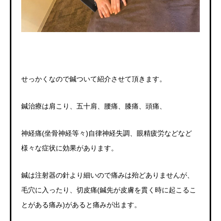
せっかくなので鍼ついて紹介させて頂きます。
鍼治療は肩こり、五十肩、腰痛、膝痛、頭痛、
神経痛
(
坐骨神経等々
)
自律神経失調、眼精疲労
などなど
様々な症状に効果があります。
鍼は注射器の針より細いので痛みは殆どありませんが、
毛穴に入ったり、切皮痛
(
鍼先が皮膚を貫く時に起こるこ
とがある痛み
)
があると痛みが出ます。