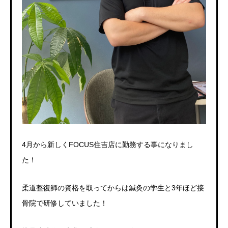
4
月から新しく
FOCUS
住吉店に勤務する事になりまし
た！
柔道整復師の資格を取ってからは鍼灸の学生と3
年ほど接
骨院で研修していました！