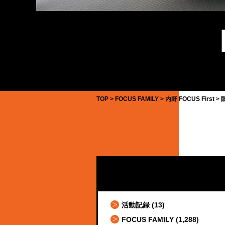
TOP
FOCUS FAMILY
内野 FOCUS First
活動記録
(13)
FOCUS FAMILY
(1,288)