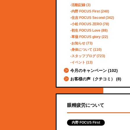
活動記録
(3)
内野 FOCUS First
(240)
住吉 FOCUS Second
(342)
小松 FOCUS ZERO
(78)
初生 FOCUS Love
(88)
草薙 FOCUS glory
(22)
お知らせ
(73)
身体について
(110)
スタッフブログ
(723)
イベント
(13)
今月のキャンペーン
(102)
お客様の声（クチコミ）
(8)
眼精疲労について
内野 FOCUS First