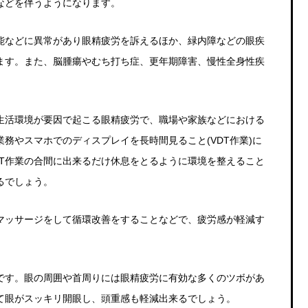
などを伴うようになります。
能などに異常があり眼精疲労を訴えるほか、緑内障などの眼疾
ます。また、脳腫瘍やむち打ち症、更年期障害、慢性全身性疾
。
生活環境が要因で起こる眼精疲労で、職場や家族などにおける
業務やスマホでのディスプレイを長時間見ること
(VDT
作業
)に
T作業
の合間に出来るだけ休息をとるように環境を整えること
るでしょう。
マッサージをして循環改善をすることなどで、疲労感が軽減す
です。眼の周囲や首周りには眼精疲労に有効な多くのツボがあ
て眼がスッキリ開眼し、頭重感も軽減出来るでしょう。