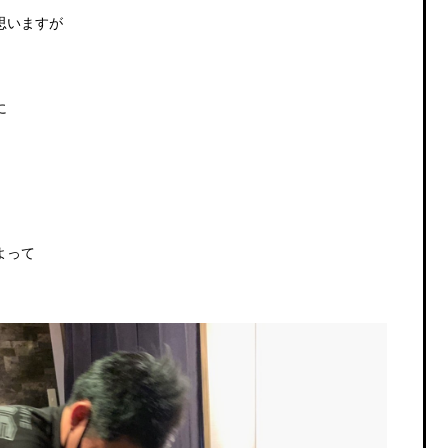
思いますが
に
よって