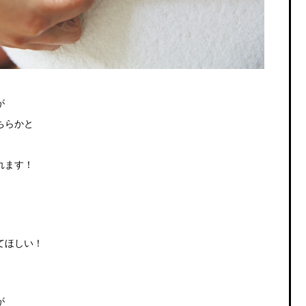
が
ちらかと
れます！
てほしい！
が