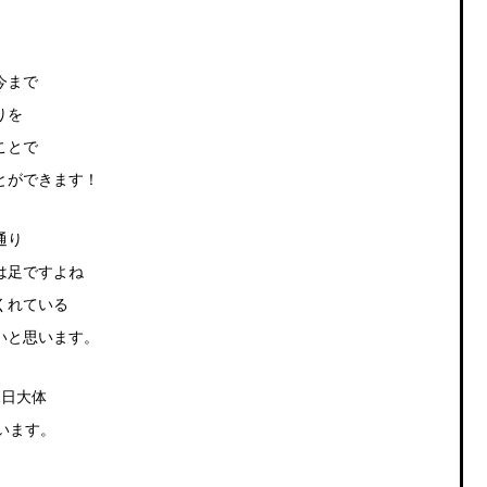
今まで
りを
ことで
とができます！
通り
は足ですよね
くれている
いと思います。
1日大体
ています。