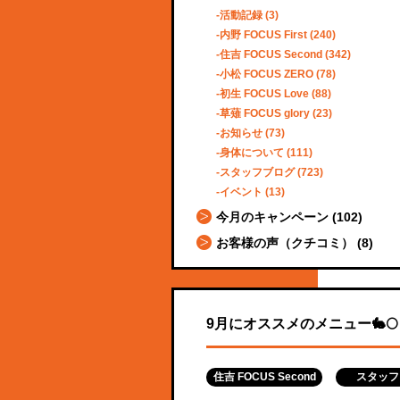
活動記録
(3)
内野 FOCUS First
(240)
住吉 FOCUS Second
(342)
小松 FOCUS ZERO
(78)
初生 FOCUS Love
(88)
草薙 FOCUS glory
(23)
お知らせ
(73)
身体について
(111)
スタッフブログ
(723)
イベント
(13)
今月のキャンペーン
(102)
お客様の声（クチコミ）
(8)
9月にオススメのメニュー🐇🌕
住吉 FOCUS Second
スタッフ