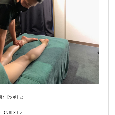
聞く【ツボ】と
。
と【反射区】と