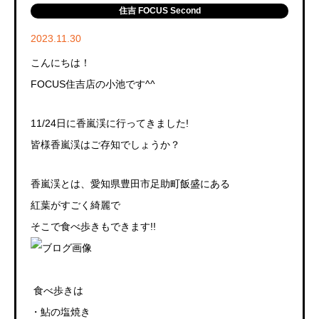
住吉 FOCUS Second
2023.11.30
こんにちは！
FOCUS住吉店の小池です^^
11/24日に香嵐渓に行ってきました!
皆様香嵐渓はご存知でしょうか？
香嵐渓とは、愛知県豊田市足助町飯盛にある
紅葉がすごく綺麗で
そこで食べ歩きもできます!!
食べ歩きは
・鮎の塩焼き