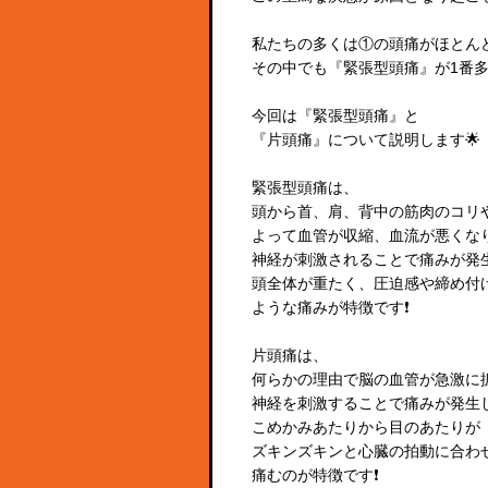
私たちの多くは①の頭痛がほとん
その中でも『緊張型頭痛』が1番多
今回は『緊張型頭痛』と
『片頭痛』について説明します🌟
緊張型頭痛は、
頭から首、肩、背中の筋肉のコリ
よって血管が収縮、血流が悪くな
神経が刺激されることで痛みが発生
頭全体が重たく、圧迫感や締め付
ような痛みが特徴です❗️
片頭痛は、
何らかの理由で脳の血管が急激に
神経を刺激することで痛みが発生し
こめかみあたりから目のあたりが
ズキンズキンと心臓の拍動に合わ
痛むのが特徴です❗️