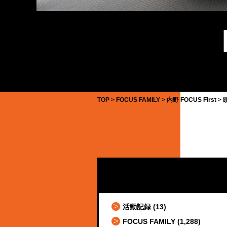
TOP
FOCUS FAMILY
内野 FOCUS First
活動記録
(13)
FOCUS FAMILY
(1,288)