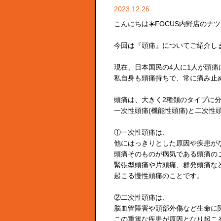
2023.12.26
こんにちは☀️FOCUS内野店のナツ
今回は『頭痛』についてご紹介しま
現在、日本国民の4人に1人が頭痛
私自身も頭痛持ちで、常に痛み止
頭痛は、大きく2種類のタイプに
一次性頭痛(機能性頭痛)と二次性頭
①一次性頭痛は、
他にはっきりとした原因や疾患が
頭痛そのものが病気である頭痛の
緊張型頭痛や片頭痛、群発頭痛な
起こる慢性頭痛のことです。
②二次性頭痛は、
脳血管障害や頭部外傷など生命に
この重篤な疾患が原因となり起こ