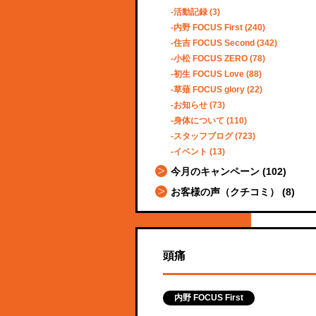
活動記録
(3)
内野 FOCUS First
(240)
住吉 FOCUS Second
(342)
小松 FOCUS ZERO
(78)
初生 FOCUS Love
(88)
草薙 FOCUS glory
(22)
お知らせ
(73)
身体について
(110)
スタッフブログ
(723)
イベント
(13)
今月のキャンペーン
(102)
お客様の声（クチコミ）
(8)
頭痛
内野 FOCUS First