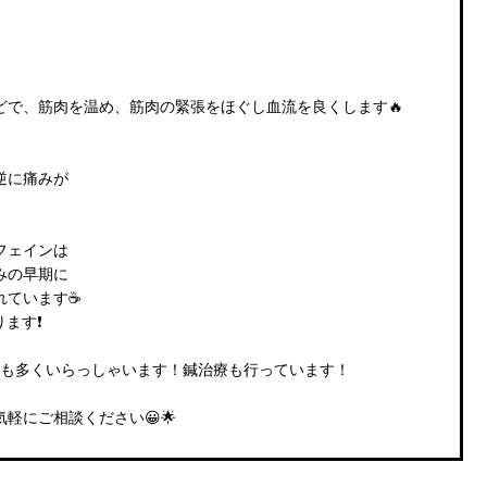
どで、筋肉を温め、筋肉の緊張をほぐし血流を良くします🔥
逆に痛みが
、
フェインは
みの早期に
ています☕️
ます❗️
方も多くいらっしゃいます！鍼治療も行っています！
軽にご相談ください😀🌟