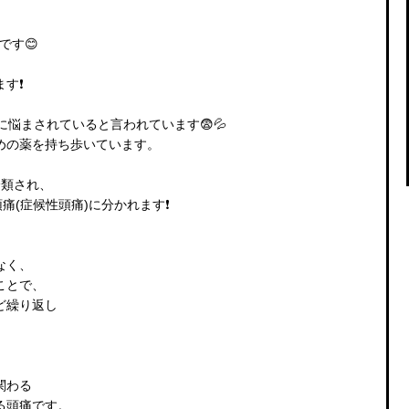
です😊
す❗️
に悩まされていると言われています😨💦
めの薬を持ち歩いています。
分類され、
痛(症候性頭痛)に分かれます❗️
なく、
ことで、
ど繰り返し
関わる
る頭痛です。