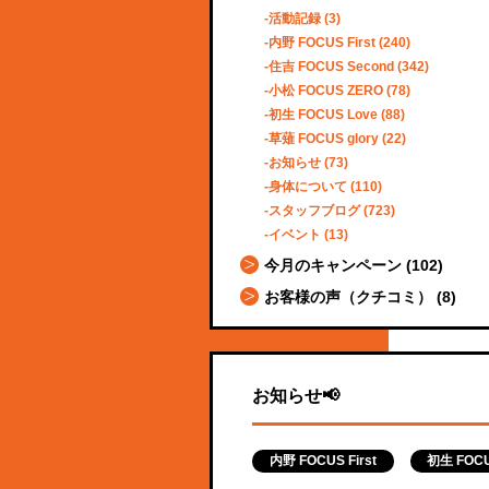
活動記録
(3)
内野 FOCUS First
(240)
住吉 FOCUS Second
(342)
小松 FOCUS ZERO
(78)
初生 FOCUS Love
(88)
草薙 FOCUS glory
(22)
お知らせ
(73)
身体について
(110)
スタッフブログ
(723)
イベント
(13)
今月のキャンペーン
(102)
お客様の声（クチコミ）
(8)
お知らせ📢
内野 FOCUS First
初生 FOCU