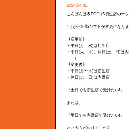
2024.04.01
こんばんは🌟FOCUS初生店のナツで
4月から出勤シフトが変更になりまし
｟変更前｠
・平日(月、水)は初生店
・平日(火、木)、休日(土、日)は
↓
｟変更後｠
・平日(月〜木)は初生店
・休日(土、日)は内野店
『土日でも初生店で受けたい❗️』
または、
『平日でも内野店で受けたい❗️』
という方がおりましたら、