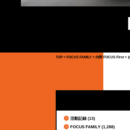
TOP
FOCUS FAMILY
内野 FOCUS First
活動記録
(13)
FOCUS FAMILY
(1,288)