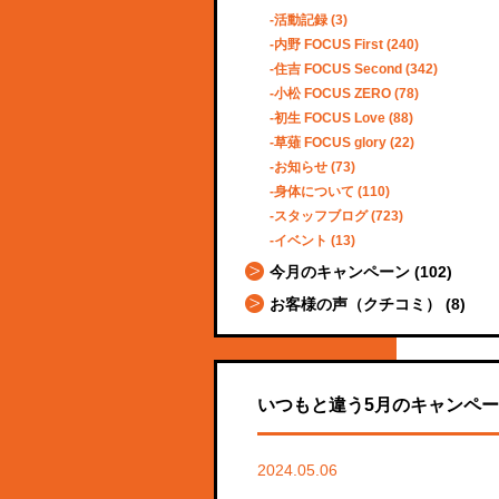
活動記録
(3)
内野 FOCUS First
(240)
住吉 FOCUS Second
(342)
小松 FOCUS ZERO
(78)
初生 FOCUS Love
(88)
草薙 FOCUS glory
(22)
お知らせ
(73)
身体について
(110)
スタッフブログ
(723)
イベント
(13)
今月のキャンペーン
(102)
お客様の声（クチコミ）
(8)
いつもと違う5月のキャンペー
2024.05.06