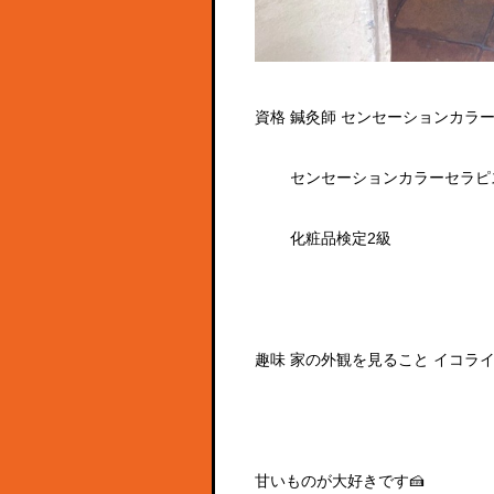
資格
鍼灸師
センセーションカラ
センセーションカラーセラピ
化粧品検定
2
級
趣味
家の外観を見ること
イコラ
甘いものが大好きです🍰