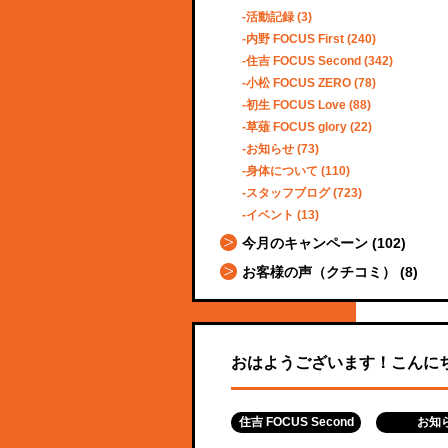
活動記録
(3)
内野 FOCUS First
(240)
住吉 FOCUS Second
(342)
小松 FOCUS ZERO
(78)
初生 FOCUS Love
(88)
草薙 FOCUS glory
(22)
お知らせ
(73)
身体について
(110)
スタッフブログ
(723)
イベント
(13)
今月のキャンペーン
(102)
お客様の声（クチコミ）
(8)
おはようございます！こんに
住吉 FOCUS Second
お知